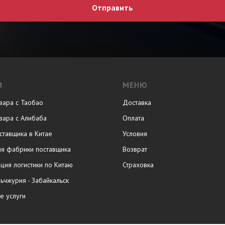
Отправить
И
МЕНЮ
вара с Таобао
Доставка
вара с Алибаба
Оплата
ставщика в Китае
Условия
ия фабрики поставщика
Возврат
ция логистики по Китаю
Страховка
ьчжурия - Забайкальск
е услуги