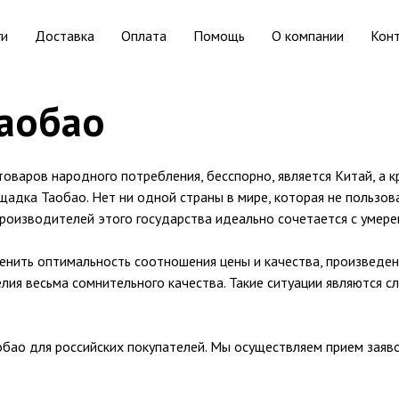
ги
Доставка
Оплата
Помощь
О компании
Кон
Таобао
оваров народного потребления, бесспорно, является Китай, а 
щадка Таобао. Нет ни одной страны в мире, которая не пользов
производителей этого государства идеально сочетается с умере
ценить оптимальность соотношения цены и качества, произведен
лия весьма сомнительного качества. Такие ситуации являются
бао для российских покупателей. Мы осуществляем прием заяв