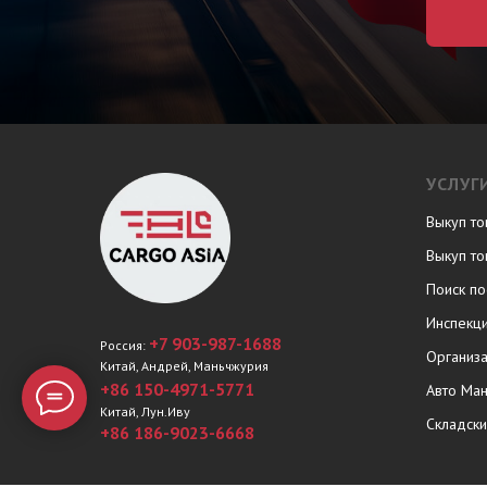
УСЛУГ
Выкуп то
Выкуп то
Поиск по
Инспекц
+7 903-987-1688
Россия:
Организа
Китай, Андрей, Маньчжурия
+86 150-4971-5771
Авто Ман
Китай, Лун.Иву
Складски
+86 186-9023-6668