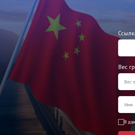
Ссылк
Вес гр
Я да