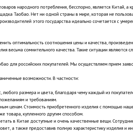
оваров народного потребления, бесспорно, является Китай, а 
щадка Таобао. Нет ни одной страны в мире, которая не пользов
производителей этого государства идеально сочетается с умере
ценить оптимальность соотношения цены и качества, произведен
лия весьма сомнительного качества. Такие ситуации являются
бао для российских покупателей. Мы осуществляем прием заяв
раниченные возможности. В частности:
с, любого размера и цвета, благодаря чему каждый из покупате
 пожеланиям и требованиям.
чным ценам. Стоимость приобретенного изделия с помощью наш
 же товара, купленного другим способом.
бретать в Китае доступные и очень качественные вещи. Сотрудн
овет, а также предоставив полную характеристику изделия и ин